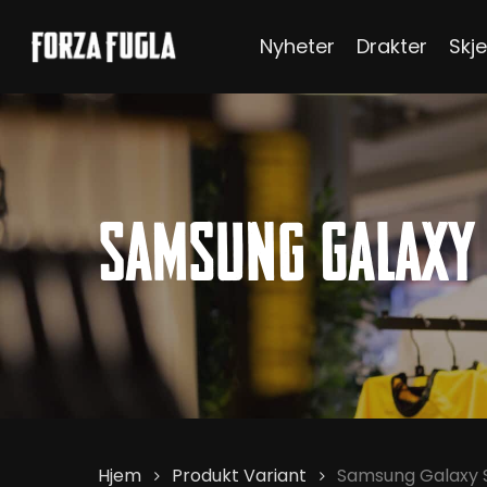
Skip
Nyheter
Drakter
Skje
to
main
content
Hit enter to search or ESC to close
Samsung Galaxy 
Hjem
Produkt Variant
Samsung Galaxy 