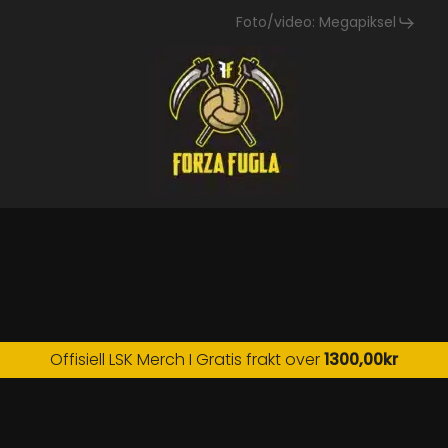
Foto/video: Megapiksel
Offisiell LSK Merch I Gratis frakt over
1300,00
kr