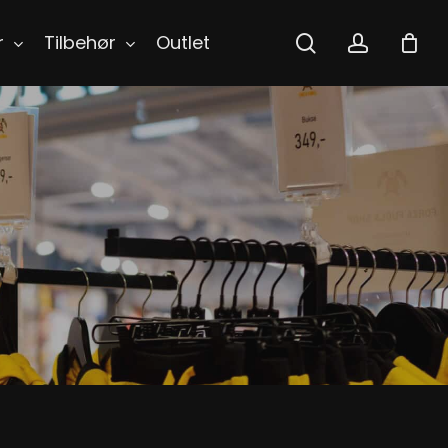
search
accoun
r
Tilbehør
Outlet