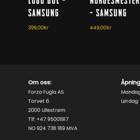
Logo Gul –
Norgesmester
varianter.
varianter.
Alternativene
Samsung
Alternativene
– Samsung
kan
kan
399,00
kr
449,00
kr
velges
velges
på
på
produktsiden
produktsiden
Om oss:
Åpning
Forza Fugla AS
Mandag 
Torvet 6
Lørdag: 
2000 Lillestrøm
Tlf: +47 95001917
NO 924 738 189 MVA