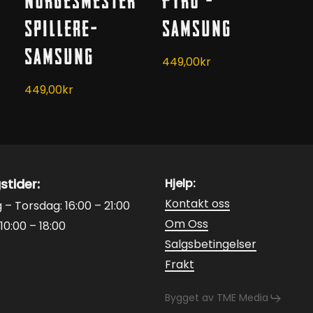
Norgesmester
Pyro –
varianter.
varianter.
Alternativene
Spillere-
Alternativene
Samsung
kan
kan
Samsung
449,00
kr
velges
velges
på
på
449,00
kr
produktsiden
produktsiden
stider:
Hjelp:
Kontakt oss
– Torsdag: 16:00 – 21:00
Om Oss
10:00 – 18:00
Salgsbetingelser
Frakt
Bygget av TME Media