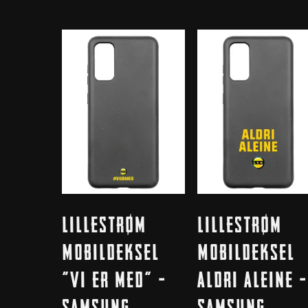
Dette
Dette
Velg Alternativ
Velg Alternativ
Lillestrøm
Lillestrøm
produktet
produktet
har
har
Mobildeksel
Mobildeksel
flere
flere
“Vi er med” –
Aldri Aleine –
varianter.
varianter.
Alternativene
Samsung
Alternativene
Samsung