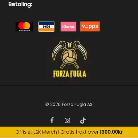
Betaling:
© 2026 Forza Fugla AS
facebook
instagram
tiktok
Offisiell LSK Merch I Gratis frakt over
1300,00
kr