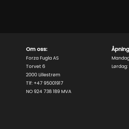
på
på
produktsiden
produk
Om oss:
Åpning
Forza Fugla AS
Mandag 
Torvet 6
Lørdag: 
2000 Lillestrøm
Tlf: +47 95001917
NO 924 738 189 MVA