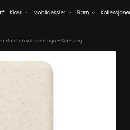
rf
Klær
Mobildeksler
Barn
Kolleksjone
røm Mobildeksel Liten Logo – Samsung