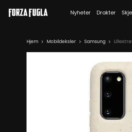
Skip
Nyheter
Drakter
Skje
to
main
content
Hjem
Mobildeksler
Samsung
Lillest
Hit enter to search or ESC to close