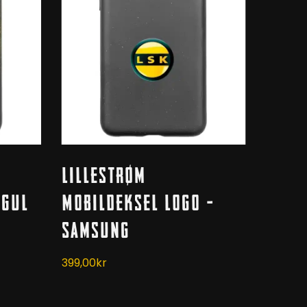
Dette
Velg Alternativ
Lillestrøm
produktet
har
 Gul
Mobildeksel Logo –
flere
Samsung
varianter.
Alternativene
399,00
kr
kan
velges