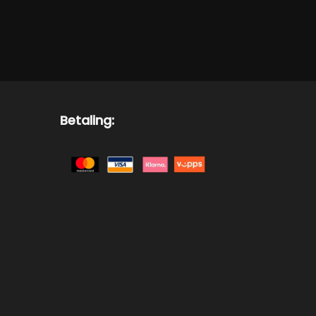
på
produktsiden
Betaling: