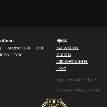
på
tsiden
produktsiden
stider:
Hjelp:
Kontakt oss
– Torsdag: 16:00 – 21:00
Om Oss
10:00 – 18:00
Salgsbetingelser
Frakt
Bygget av TME Media
Foto/video: Megapiksel