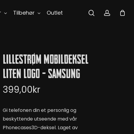
search
accoun
r
Tilbehør
Outlet
Lillestrøm Mobildeksel
Liten Logo – Samsung
399,00
kr
Gi telefonen din et personlig og
beskyttende utseende med vår
Phonecases3D-deksel. Laget av