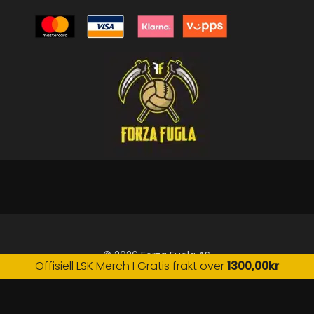
© 2026 Forza Fugla AS
Offisiell LSK Merch I Gratis frakt over
1300,00
kr
facebook
instagram
tiktok