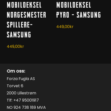
har
har
Mobildeksel
Mobildeksel
flere
flere
Norgesmester
Pyro – Samsung
varianter.
varianter.
Alternativene
Spillere-
Alternativene
449,00
kr
kan
kan
Samsung
velges
velges
på
på
449,00
kr
produktsiden
produktsiden
Om oss:
Forza Fugla AS
Torvet 6
2000 Lillestrøm
Tlf: +47 95001917
NO 924 738 189 MVA