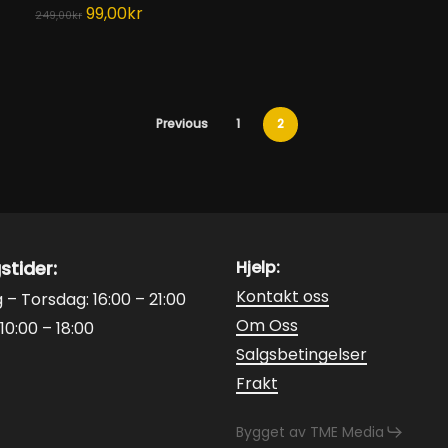
Opprinnelig
Nåværende
99,00
kr
velges
velges
ve
249,00
kr
pris
pris
på
på
p
var:
er:
produktsiden
produktsiden
pr
249,00kr.
99,00kr.
Previous
1
2
stider:
Hjelp:
Kontakt oss
– Torsdag: 16:00 – 21:00
Om Oss
10:00 – 18:00
Salgsbetingelser
Frakt
Bygget av TME Media