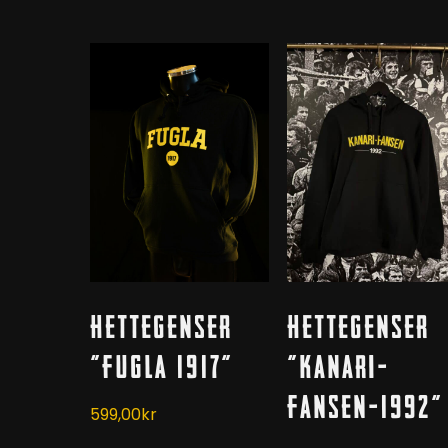
Dette
Dette
Velg Alternativ
Velg Alternativ
Hettegenser
Hettegenser
produktet
produktet
har
har
“FUGLA 1917”
“Kanari-
flere
flere
Fansen-1992”
varianter.
varianter.
599,00
kr
Alternativene
Alternativene