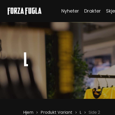
Skip
Nyheter
Drakter
Skje
to
main
content
Hit enter to search or ESC to close
L
Hjem
Produkt Variant
L
Side 2