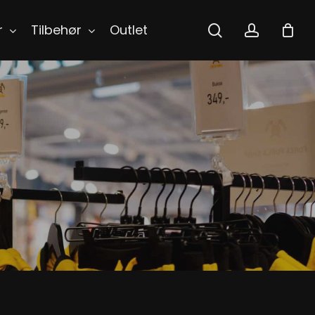
search
accoun
r
Tilbehør
Outlet