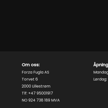
349,00kr
velges
velges
på
på
produktsiden
produktsiden
Om oss:
Åpning
Forza Fugla AS
Mandag 
Torvet 6
Lørdag: 
2000 Lillestrøm
Tlf: +47 95001917
NO 924 738 189 MVA