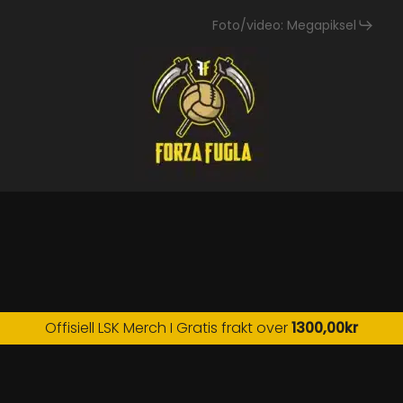
Foto/video: Megapiksel
Offisiell LSK Merch I Gratis frakt over
1300,00
kr