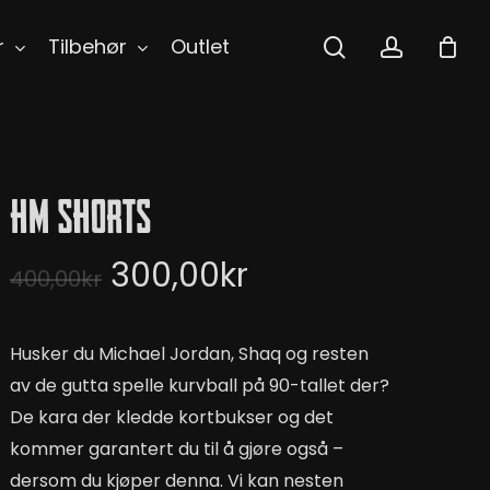
search
accoun
r
Tilbehør
Outlet
HM Shorts
Opprinnelig
Nåværende
300,00
kr
400,00
kr
pris
pris
var:
er:
Husker du Michael Jordan, Shaq og resten
400,00kr.
300,00kr.
av de gutta spelle kurvball på 90-tallet der?
De kara der kledde kortbukser og det
kommer garantert du til å gjøre også –
dersom du kjøper denna. Vi kan nesten