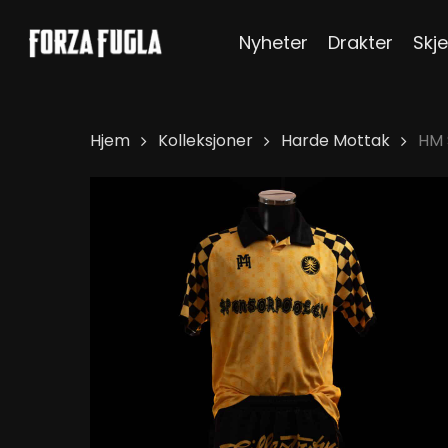
Skip
Nyheter
Drakter
Skje
to
main
content
Hjem
Kolleksjoner
Harde Mottak
HM 
Hit enter to search or ESC to close