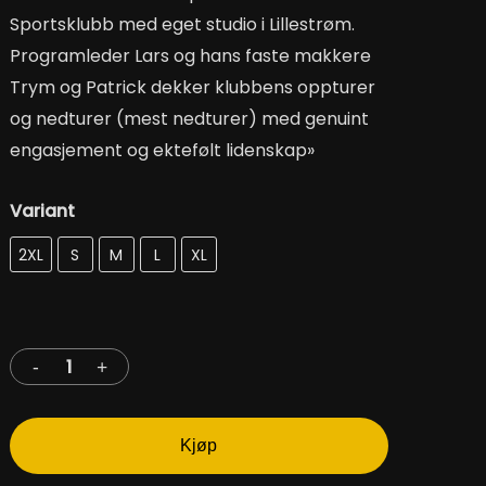
Sportsklubb med eget studio i Lillestrøm.
Programleder Lars og hans faste makkere
Trym og Patrick dekker klubbens oppturer
og nedturer (mest nedturer) med genuint
engasjement og ektefølt lidenskap»
Variant
Velg et alternativ
2XL
S
M
L
XL
Kjøp