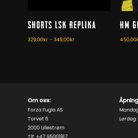
Dette
Dette
Velg Alternativ
Shorts LSK Replika
HM G
produktet
produk
har
har
Prisområde:
329,00
kr
–
349,00
kr
450,00
flere
flere
329,00kr
varianter.
variant
til
Alternativene
Alterna
349,00kr
kan
kan
velges
velges
på
på
produktsiden
produk
Om oss:
Åpning
Forza Fugla AS
Mandag 
Torvet 6
Lørdag: 
2000 Lillestrøm
Tlf: +47 95001917