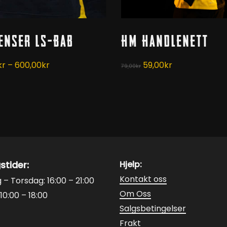
Velg Alternativ
Kjøp
enser LS-Bab
HM Handlenett
tet
Prisområde:
Opprinnelig
Nåværende
kr
–
600,00
kr
59,00
kr
79,00
kr
450,00kr
pris
pris
er.
til
var:
er:
tivene
600,00kr
79,00kr.
59,00kr.
tsiden
stider:
Hjelp:
Kontakt oss
– Torsdag: 16:00 – 21:00
Om Oss
10:00 – 18:00
Salgsbetingelser
Frakt