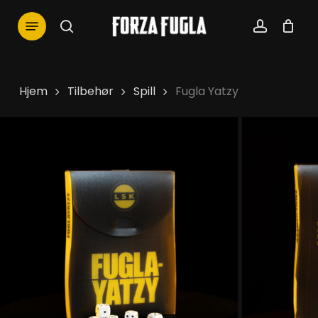
Skip
Menu
to
search
account
main
content
Hjem
Tilbehør
Spill
Fugla Yatzy