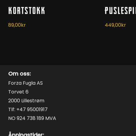
Kjøp
Kortstokk
Puslespi
89,00
kr
449,00
kr
Om oss:
Forza Fugla AS
Torvet 6
2000 Lillestrøm
Tlf: +47 95001917
NO 924 738 189 MVA
Åpningstider: