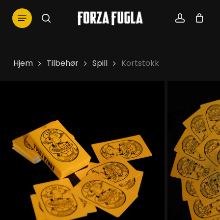
Skip
Menu
to
search
account
main
content
Hjem
Tilbehør
Spill
Kortstokk