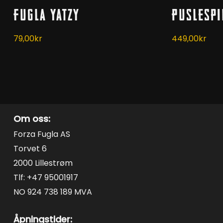
Kjøp
Fugla Yatzy
Puslespi
79,00
kr
449,00
kr
Om oss:
Forza Fugla AS
Torvet 6
2000 Lillestrøm
Tlf: +47 95001917
NO 924 738 189 MVA
Åpningstider: