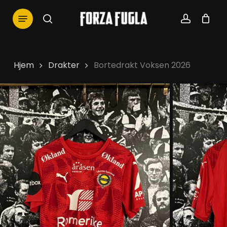
Skip
Menu
to
search
account
main
content
Hjem
Drakter
Bortedrakt Voksen 2026