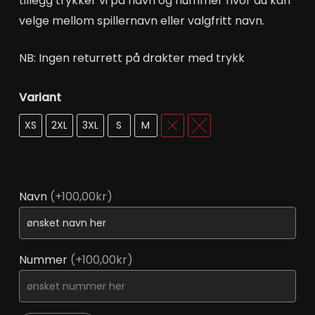
tillegg trykker vi på navn og nummer hvor du kan
velge mellom spillernavn eller valgfritt navn.
NB: Ingen returrett på drakter med trykk
Variant
Velg et alternativ
XS
2XL
3XL
S
M
L
XL
Navn
(+100,00kr)
Nummer
(+100,00kr)