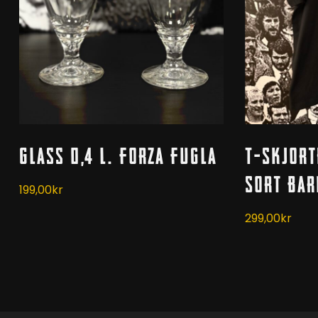
Dette
Kjøp
V
Glass 0,4 l. Forza Fugla
T-Skjort
produktet
har
Sort Ba
199,00
kr
flere
varianter.
299,00
kr
Alternativen
kan
velges
på