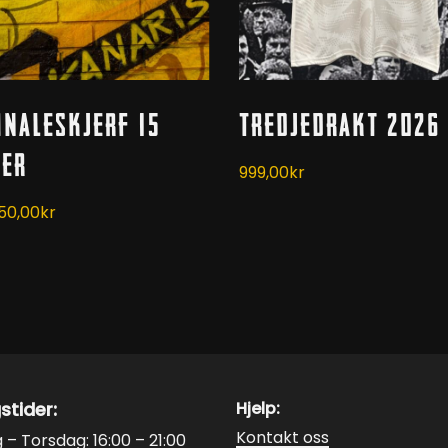
Dette
Kjøp
Legg I Handlekurv
inaleskjerf 15
Tredjedrakt 2026
produktet
har
ler
999,00
kr
flere
varianter.
pprinnelig
Nåværende
50,00
kr
ris
pris
Alternativene
ar:
er:
kan
25,00kr.
150,00kr.
velges
på
produktsiden
stider:
Hjelp:
Kontakt oss
– Torsdag: 16:00 – 21:00