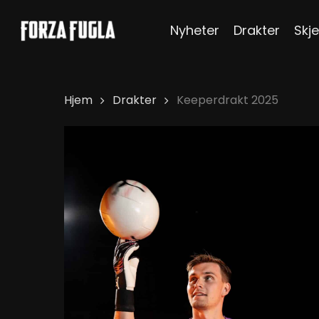
Skip
Nyheter
Drakter
Skje
to
main
content
Hjem
Drakter
Keeperdrakt 2025
Hit enter to search or ESC to close