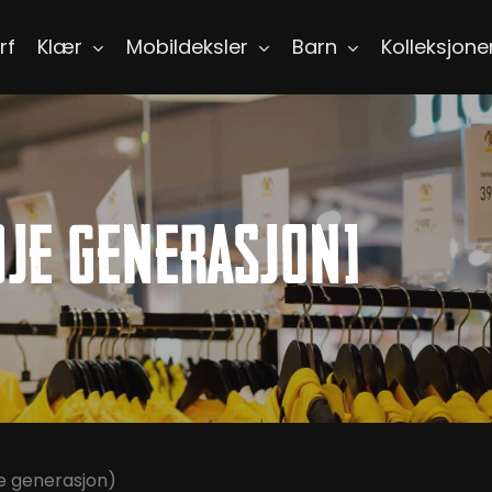
rf
Klær
Mobildeksler
Barn
Kolleksjone
dje generasjon)
je generasjon)