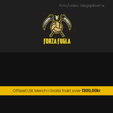
Foto/video: Megapiksel
Offisiell LSK Merch I Gratis frakt over
1300,00
kr