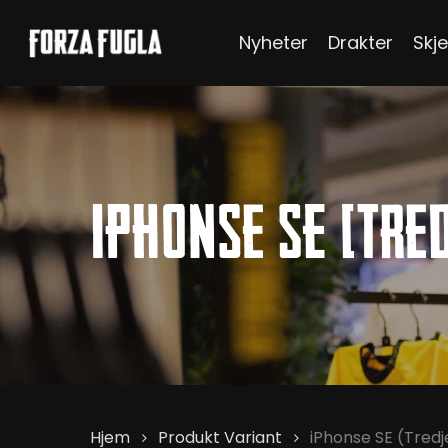
Skip
Nyheter
Drakter
Skje
to
main
content
Hit enter to search or ESC to close
iPhonse SE (Tre
Hjem
Produkt Variant
iPhonse SE (Tred