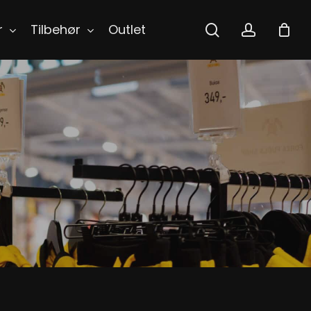
search
accoun
r
Tilbehør
Outlet