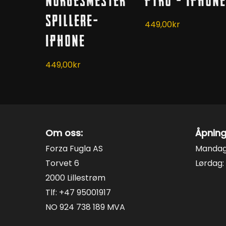
Norgesmester
Pyro – iPhone
varianter.
varianter.
Alternativene
Spillere-
Alternativene
449,00
kr
kan
kan
iPhone
velges
velges
på
på
449,00
kr
produktsiden
produktsiden
Om oss:
Åpning
Forza Fugla AS
Mandag 
Torvet 6
Lørdag: 
2000 Lillestrøm
Tlf: +47 95001917
NO 924 738 189 MVA