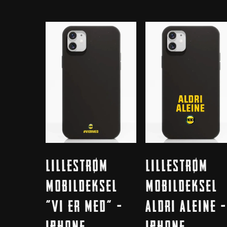
Dette
Dette
Velg Alternativ
Velg Alternativ
Lillestrøm
Lillestrøm
produktet
produktet
har
har
Mobildeksel
Mobildeksel
flere
flere
“Vi er med” –
Aldri Aleine –
varianter.
varianter.
Alternativene
iPhone
Alternativene
iPhone