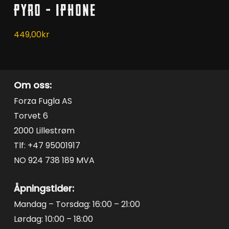
Pyro – iPhone
varianter.
Alternativene
449,00
kr
kan
velges
på
Om oss:
produktsiden
Forza Fugla AS
Torvet 6
2000 Lillestrøm
Tlf: +47 95001917
NO 924 738 189 MVA
Åpningstider:
Mandag – Torsdag: 16:00 – 21:00
Lørdag: 10:00 – 18:00