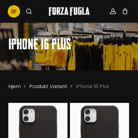
Skip
Menu
to
search
account
main
content
iPhone 16 Plus
Hjem
Produkt Variant
iPhone 16 Plus