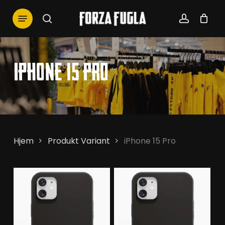
Skip
Menu
to
search
account
main
content
iPhone 15 Pro
Hjem
Produkt Variant
iPhone 15 Pro