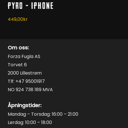
Pyro – iPhone
varianter.
Alternativene
449,00
kr
kan
velges
på
Om oss:
produktsiden
Forza Fugla AS
Torvet 6
2000 Lillestrøm
Tlf: +47 95001917
NO 924 738 189 MVA
Åpningstider:
Mandag – Torsdag: 16:00 – 21:00
Lørdag: 10:00 – 18:00