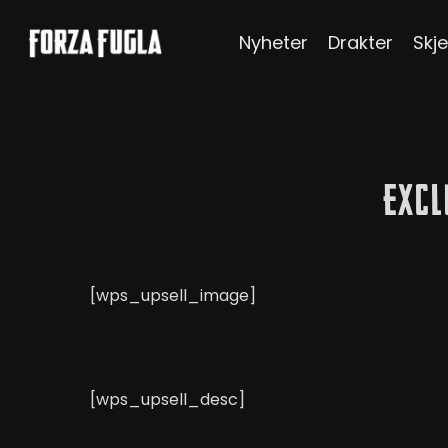
Skip
Nyheter
Drakter
Skje
to
main
content
Hit enter to search or ESC to close
Excl
[wps_upsell_image]
[wps_upsell_desc]