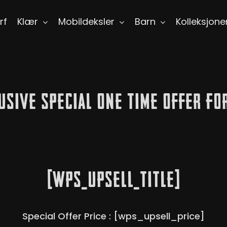
rf
Klær
Mobildeksler
Barn
Kolleksjone
usive Special One Time Offer Fo
[wps_upsell_title]
Special Offer Price : [wps_upsell_price]