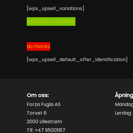
[wps_upsell_variations]
Add this to my Order
No thanks
[wps_upsell_default_offer_identification]
Om oss:
Åpning
Forza Fugla AS
Mandag 
Torvet 6
Lørdag: 
2000 Lillestrøm
Tlf: +47 95001917