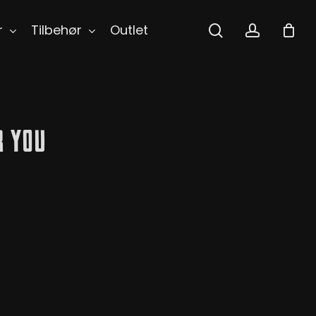
search
accoun
r
Tilbehør
Outlet
r You