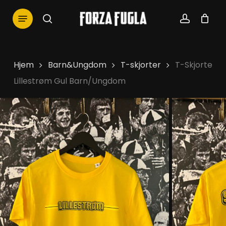
Skip
Menu
to
search
account
main
content
Hjem
Barn&Ungdom
T-skjorter
T-Skjorte
Lillestrøm Gul Barn/Ungdom