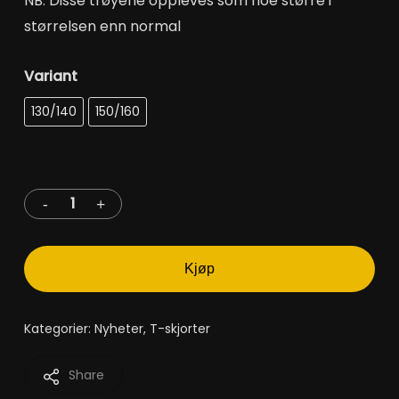
NB: Disse trøyene oppleves som noe større i
størrelsen enn normal
Variant
Velg et alternativ
130/140
150/160
Kjøp
Kategorier:
Nyheter
,
T-skjorter
Share