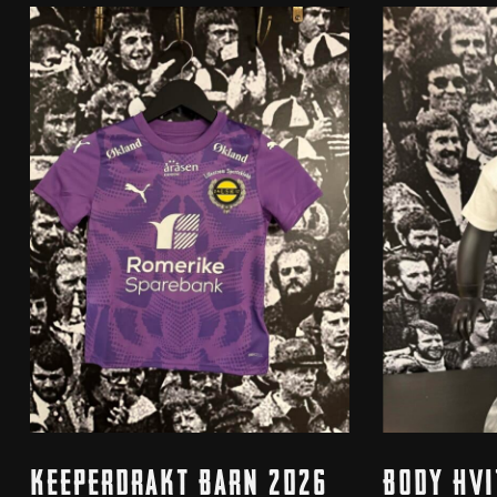
Dette
Dette
Legg I Handlekurv
V
Keeperdrakt Barn 2026
Body Hvi
produktet
produktet