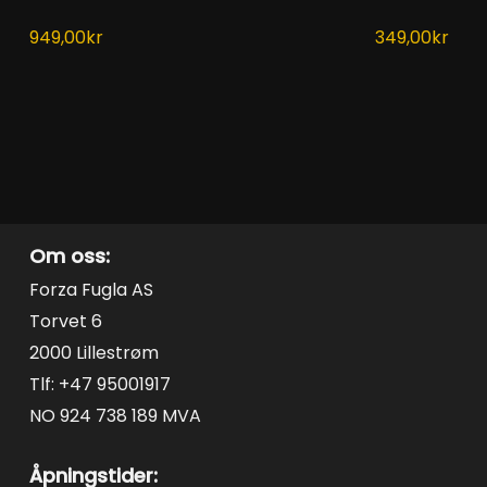
har
har
949,00
kr
349,00
kr
flere
flere
varianter.
varianter.
Alternativene
Alternativen
kan
kan
velges
velges
på
på
produktsiden
produktside
Om oss:
Forza Fugla AS
Torvet 6
2000 Lillestrøm
Tlf: +47 95001917
NO 924 738 189 MVA
Åpningstider: