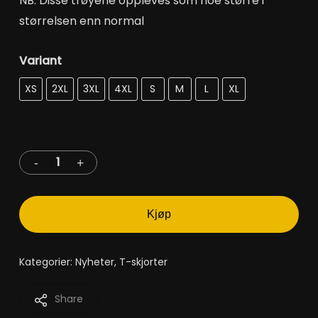
NB: Disse trøyene oppleves som noe større i
størrelsen enn normal
Variant
Velg et alternativ
XS
2XL
3XL
4XL
S
M
L
XL
Kjøp
Kategorier:
Nyheter
,
T-skjorter
Share