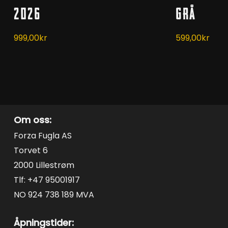
har
har
2026
Grå
flere
flere
varianter.
varianter.
999,00
kr
599,00
kr
Alternativene
Alternativen
kan
kan
velges
velges
på
på
produktsiden
produktside
Om oss:
Forza Fugla AS
Torvet 6
2000 Lillestrøm
Tlf: +47 95001917
NO 924 738 189 MVA
Åpningstider: