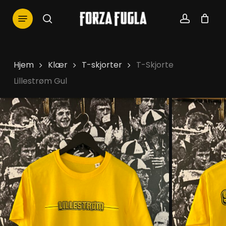
Skip
Menu
to
search
account
main
content
Hjem
Klær
T-skjorter
T-Skjorte
Lillestrøm Gul