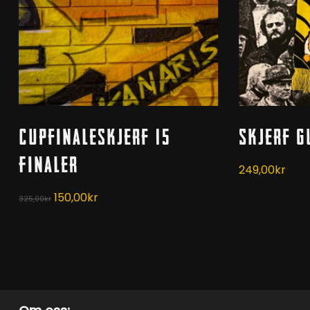
Kjøp
Cupfinaleskjerf 15
Skjerf G
Finaler
249,00
kr
Opprinnelig
Nåværende
150,00
kr
325,00
kr
pris
pris
var:
er:
325,00kr.
150,00kr.