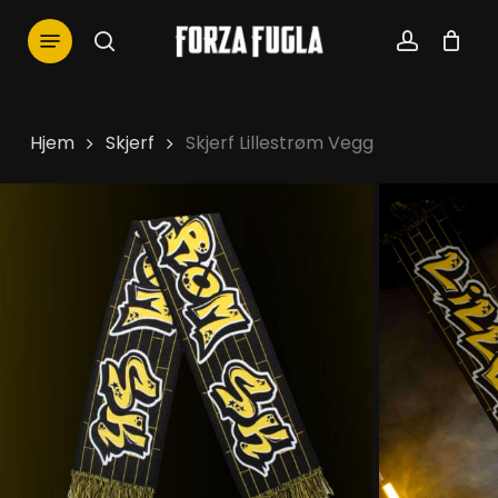
Skip
Menu
to
search
account
main
content
Hjem
Skjerf
Skjerf Lillestrøm Vegg