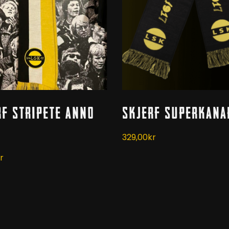
Kjøp
Les Mer
rf Stripete Anno
Skjerf Superkana
329,00
kr
r