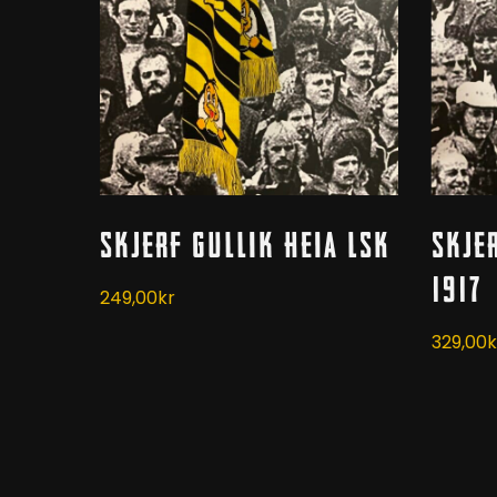
Kjøp
Skjerf Gullik Heia LSK
Skje
1917
249,00
kr
329,00
k