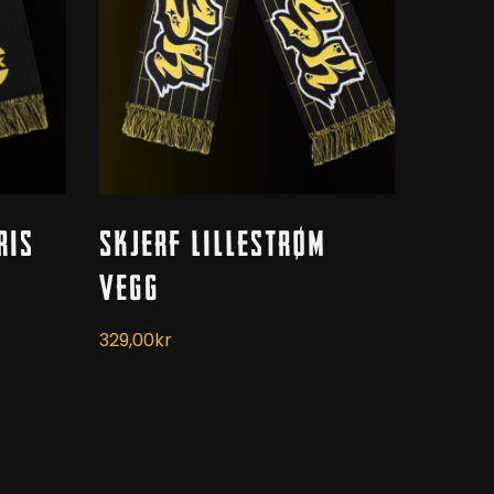
Kjøp
ris
Skjerf Lillestrøm
Vegg
329,00
kr