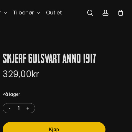
search
accoun
r
Tilbehør
Outlet
Skjerf Gulsvart Anno 1917
329,00
kr
På lager
Kjøp