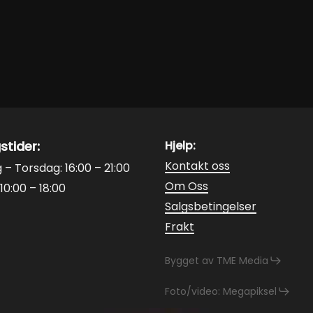
er.
varianter.
tivene
Alternativene
kan
velges
på
tsiden
produktsiden
stider:
Hjelp:
Kontakt oss
– Torsdag: 16:00 – 21:00
Om Oss
10:00 – 18:00
Salgsbetingelser
Frakt
Bygget av TME Media
Foto/video: Megapiksel