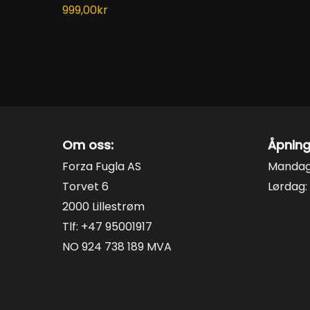
varianter.
variant
999,00
kr
Alternativene
Alterna
kan
kan
velges
velges
på
på
produktsiden
produk
Om oss:
Åpning
Forza Fugla AS
Mandag 
Torvet 6
Lørdag: 
2000 Lillestrøm
Tlf: +47 95001917
NO 924 738 189 MVA