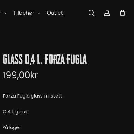
search
accoun
r
Tilbehør
Outlet
Glass 0,4 l. Forza Fugla
199,00
kr
Forza Fugla glass m. stett.
O,4 l. glass
På lager