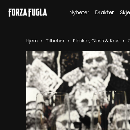
Skip
Nyheter
Drakter
Skje
to
main
content
Hjem
Tilbehør
Flasker, Glass & Krus
G
Hit enter to search or ESC to close