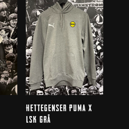
Dette
Velg Alternativ
Hettegenser Puma X
produktet
har
LSK Grå
flere