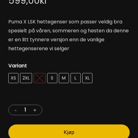
599,00
kr
Puma X LSK hettegenser som passer veldig bra
spesielt på våren, sommeren og høsten da denne
er en litt tynnere versjon enn de vanlige
hettegenserene vi selger
Variant
Velg et alternativ
XS
2XL
3XL
S
M
L
XL
Kjøp