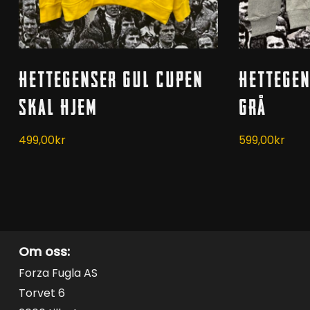
Dette
Dette
Velg Alternativ
V
Hettegenser GUL Cupen
Hettegen
produktet
produktet
har
har
skal hjem
Grå
flere
flere
varianter.
varianter.
499,00
kr
599,00
kr
Alternativene
Alternativen
kan
kan
velges
velges
på
på
produktsiden
produktside
Om oss:
Forza Fugla AS
Torvet 6