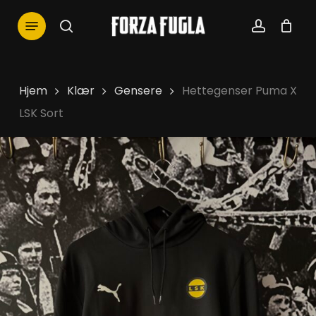
Skip
Menu
to
search
account
main
content
Hjem
Klær
Gensere
Hettegenser Puma X
LSK Sort