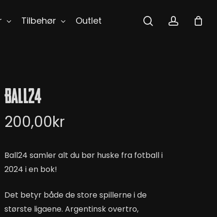
search
accoun
r
Tilbehør
Outlet
Ball24
200,00
kr
Ball24 samler alt du bør huske fra fotball i
2024 i en bok!
Det betyr både de store spillerne i de
største ligaene. Argentinsk overtro,