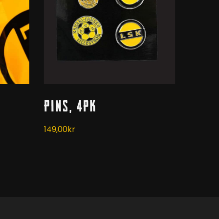
Kjøp
Pins, 4pk
149,00
kr