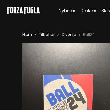
Skip
Nyheter
Drakter
Skje
to
main
content
Hjem
Tilbehør
Diverse
Ball24
Hit enter to search or ESC to close