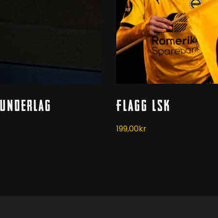
Kjøp
Kjøp
eunderlag
Flagg LSK
199,00
kr